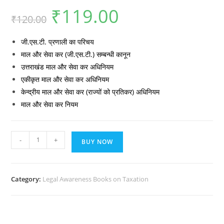
₹
119.00
Original
Current
₹
120.00
price
price
was:
is:
₹120.00.
₹119.00.
जी.एस.टी. प्रणाली का परिचय
माल और सेवा कर (जी.एस.टी.) सम्बन्धी कानून
उत्तराखंड माल और सेवा कर अधिनियम
एकीकृत माल और सेवा कर अधिनियम
केन्द्रीय माल और सेवा कर (राज्यों को प्रतिकर) अधिनियम
माल और सेवा कर नियम
Uttarakhand
-
+
BUY NOW
GST
Kanoon
quantity
Category:
Legal Awareness Books on Taxation