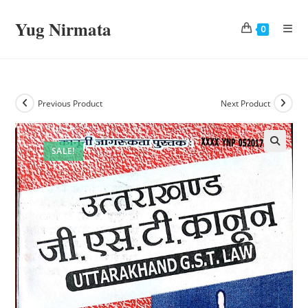
Skip
Yug Nirmata
to
0
content
Previous Product
Next Product
SALE!