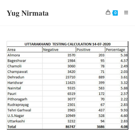
Skip
Yug Nirmata
to
0
content