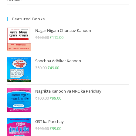
Featured Books
Nagar Nigam Chunaav Kanoon
₹
150.00
Original
₹
115.00
Current
price
price
was:
is:
₹150.00.
₹115.00.
Soochna Adhikar Kanoon
₹
50.00
Original
₹
49.00
Current
price
price
was:
is:
₹50.00.
₹49.00.
Nagrikta Kanoon va NRC ka Parichay
₹
100.00
Original
₹
99.00
Current
price
price
was:
is:
₹100.00.
₹99.00.
GST ka Parichay
₹
100.00
Original
₹
99.00
Current