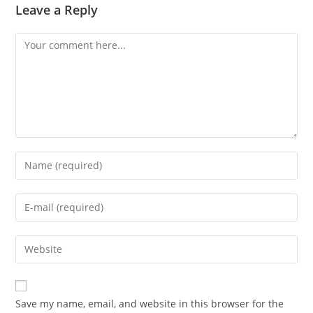
Leave a Reply
Comment
Enter
your
name
Enter
or
your
username
email
Enter
to
address
your
comment
to
website
comment
URL
Save my name, email, and website in this browser for the