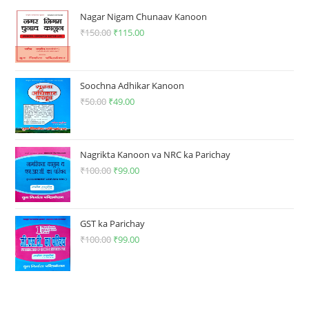
Nagar Nigam Chunaav Kanoon
₹
150.00
Original
₹
115.00
Current
price
price
was:
is:
₹150.00.
₹115.00.
Soochna Adhikar Kanoon
₹
50.00
Original
₹
49.00
Current
price
price
was:
is:
₹50.00.
₹49.00.
Nagrikta Kanoon va NRC ka Parichay
₹
100.00
Original
₹
99.00
Current
price
price
was:
is:
₹100.00.
₹99.00.
GST ka Parichay
₹
100.00
Original
₹
99.00
Current
price
price
was:
is:
₹100.00.
₹99.00.