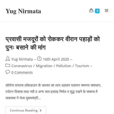
Skip
Yug Nirmata
to
0
content
प्रवासी मजदूरों को रोककर वीरान पहाड़ों को
पुनः बसाने की मांग
Post
Post
Yug Nirmata
16th April 2020
author:
published:
Post
Coronavirus
/
Migration
/
Pollution
/
Tourism
category:
Post
0 Comments
comments:
कोरोना वायरस लाॅकडाउन केे अवसर का लाभ उठाकर पलायन समस्या समाधान,
पर्यटन विकास तथा नदी व अन्य जल प्र्रवाह निर्मल व शुद्ध रखनेे के सम्बन्ध में
माकाक्स ने भेजा मुख्यमंत्री…
प्रवासी
Continue Reading
मजदूरों