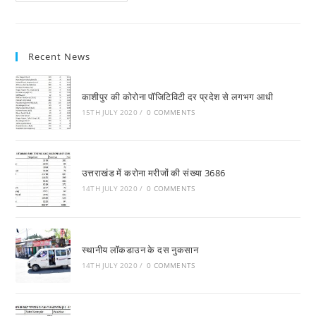
को
रोककर
वीरान
पहाड़ों
को
Recent News
पुनः
बसाने
की
मांग
काशीपुर की कोरोना पाॅजिटिविटी दर प्रदेश से लगभग आधी
15TH JULY 2020
/
0 COMMENTS
उत्तराखंड में करोना मरीजों की संख्या 3686
14TH JULY 2020
/
0 COMMENTS
स्थानीय लाॅकडाउन के दस नुकसान
14TH JULY 2020
/
0 COMMENTS