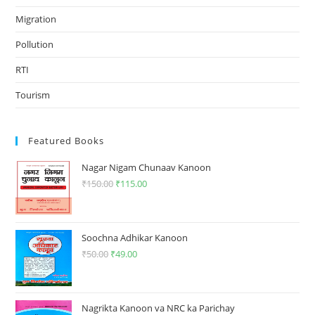
Migration
Pollution
RTI
Tourism
Featured Books
Nagar Nigam Chunaav Kanoon
₹
150.00
Original
₹
115.00
Current
price
price
was:
is:
₹150.00.
₹115.00.
Soochna Adhikar Kanoon
₹
50.00
Original
₹
49.00
Current
price
price
was:
is:
₹50.00.
₹49.00.
Nagrikta Kanoon va NRC ka Parichay